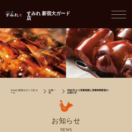
すみれ 新宿大ガード
店
すみれ 新宿大ガード店 ホ
記事一
3/22(月)より営業再開と営業時間変更の
ーム
覧
お知らせ
お知らせ
NEWS